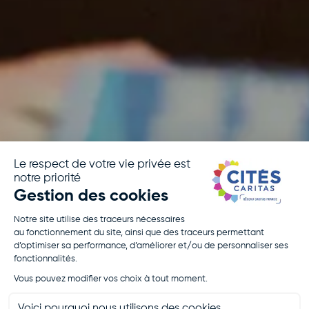
Croire en
chacun,
agir avec
tous