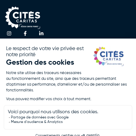
Une question ?
Accueil
Actualités
Contactez-nous
Notre
Espace
Association
Presse
!
Nos
Rapport
Activités
D’activité
Agir Avec
Politique De
Nous
Confidentialité
Rejoignez-
Mentions
Nous
Légales
Je Fais Un
Don
Je Postule