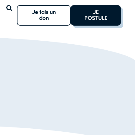
Je fais un
JE
don
POSTULE