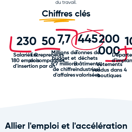
du travail.
Chiffres
clés
7,7
445
200
230
50
1
000
Millions de
Tonnes de
Salariés &
Entrepreneurs
Départ
budget et
déchets
180 emplois
accompagnés
d'implan
4,7 millions
(bâtiments,
Vêtements
d'insertion
par an
de chiffre
industries)
vendus dans 4
d'affaires
valorisées
boutiques
Allier l'emploi et l'accélération