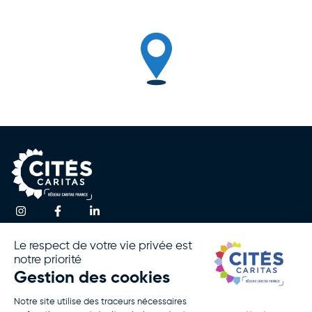
Une question ?
Accueil
Actualités
Contactez-nous
Notre
Espace
Association
Presse
!
Nos
Rapport
Activités
D’activité