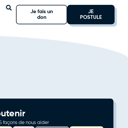
Je fais un
JE
don
POSTULE
utenir
5 façons de nous aider