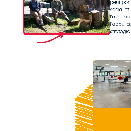
peut port
social et
l’aide a
l’appui a
stratégiq