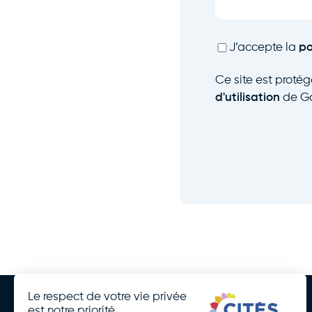
RGPD
*
J’accepte la
po
Ce site est proté
d'utilisation
de Go