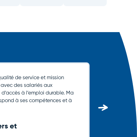
qualité de service et mission
Une g
en avec des salariés aux
l’acti
 d’accès à l’emploi durable. Ma
!
respond à ses compétences et à
ers et