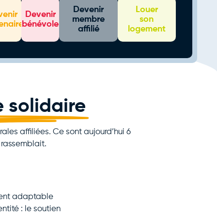
Devenir
Louer
venir
Devenir
membre
son
enaire
bénévole
affilié
logement
 solidaire
ales affiliées. Ce sont aujourd’hui 6
s rassemblait.
ment adaptable
tité : le soutien