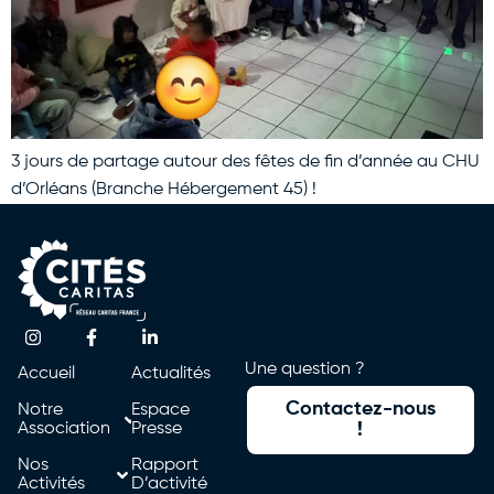
3 jours de partage autour des fêtes de fin d’année au CHU
d’Orléans (Branche Hébergement 45) !
Une question ?
Accueil
Actualités
Contactez-nous
Notre
Espace
Association
Presse
!
Nos
Rapport
Activités
D’activité