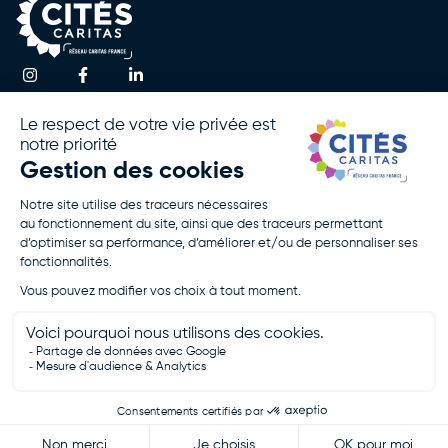
Une question ?
Accueil
Actualités
Contactez-nous
Notre
Espace
Association
Presse
!
Nos
Rapport
Activités
D’activité
Agir Avec
Politique De
Nous
Confidentialité
Rejoignez-
Mentions
Nous
Légales
Je Fais Un
Don
Je Postule