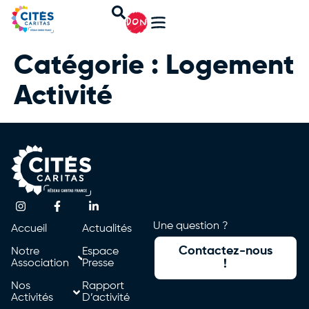
DON
Catégorie :
Logement
Activité
Une question ?
Accueil
Actualités
Contactez-nous
Notre
Espace
Association
Presse
!
Nos
Rapport
Activités
D’activité