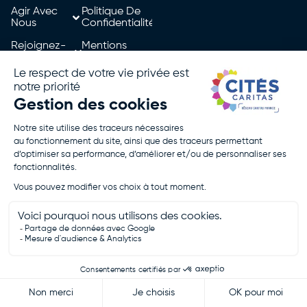
Agir Avec
Politique De
Nous
Confidentialité
Rejoignez-
Mentions
Nous
Légales
Je Fais Un
Don
Je Postule
Cités Caritas - Tous droits réservés - 2026