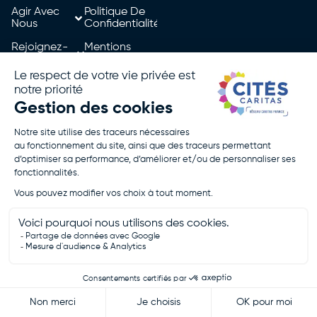
Agir Avec
Politique De
Nous
Confidentialité
Rejoignez-
Mentions
Nous
Légales
Je Fais Un
Don
Je Postule
Cités Caritas - Tous droits réservés - 2026