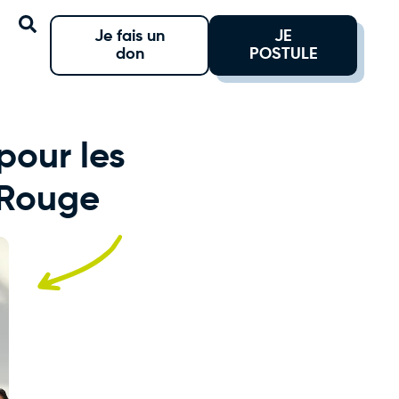
Je fais un
JE
don
POSTULE
pour les
 Rouge