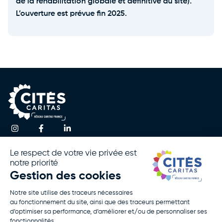
de la réhabilitation globale et définitive du site).
L’ouverture est prévue fin 2025.
Une question ?
Accueil
Actualités
Contactez-nous
Notre
Espace
Association
Presse
!
Nos
Rapport
Activités
D’activité
Agir Avec
Politique De
Nous
Confidentialité