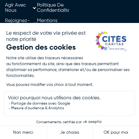
Agir Avec
Politique De
Nous
Confidentialité
Rejoignez-
Mentions
Nous
Légales
Je Fais Un
Don
Je Postule
Cités Caritas - Tous droits réservés - 2026