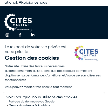
national. #Rejoigneznous
Une question ?
Accueil
Actualités
Contactez-nous
Notre
Espace
Association
Presse
!
Nos
Rapport
Activités
D’activité
Agir Avec
Politique De
Nous
Confidentialité
Rejoignez-
Mentions
Nous
Légales
Je Fais Un
Don