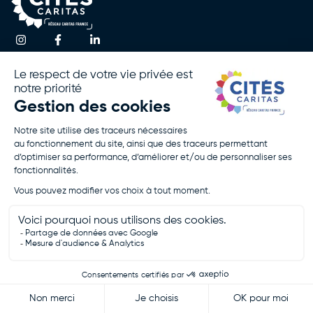
Une question ?
Accueil
Actualités
Contactez-nous
Notre
Espace
Association
Presse
!
Nos
Rapport
Activités
D’activité
Agir Avec
Politique De
Nous
Confidentialité
Rejoignez-
Mentions
Nous
Légales
Je Fais Un
Don
Je Postule
Cités Caritas - Tous droits réservés - 2026