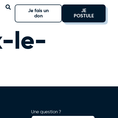
Je fais un
JE
don
POSTULE
-le-
Une question ?