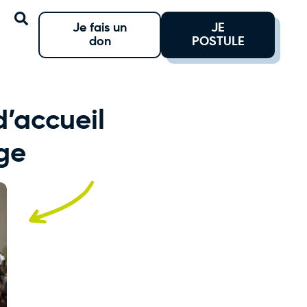
Je fais un
JE
don
POSTULE
d’accueil
uge