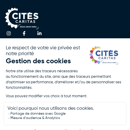
Une question ?
Accueil
Actualités
Contactez-nous
Notre
Espace
Association
Presse
!
Nos
Rapport
Activités
D’activité
Agir Avec
Politique De
Nous
Confidentialité
Rejoignez-
Mentions
Nous
Légales
Je Fais Un
Don
Je Postule