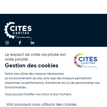
Une question ?
Accueil
Actualités
Contactez-nous
Notre
Espace
Association
Presse
!
Nos
Rapport
Activités
D’activité
Agir Avec
Politique De
Nous
Confidentialité
Rejoignez-
Mentions
Nous
Légales
Je Fais Un