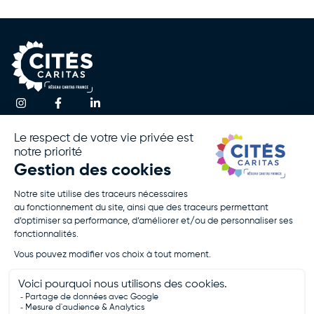
Une question ?
Accueil
Actualités
Contactez-nous
Notre
Espace
Association
Presse
!
Nos
Rapport
Activités
D’activité
Agir Avec
Politique De
Nous
Confidentialité
Rejoignez-
Mentions
Nous
Légales
Je Fais Un
Don