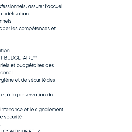
ofessionnels, assurer l’accueil
a fidélisation
onnels
lopper les compétences et
ation
ET BUDGETAIRE**
ériels et budgétaires des
ionnel
ygiène et de sécurité des
t et à la préservation du
maintenance et le signalement
e sécurité
.
N CONTINUE ET LA