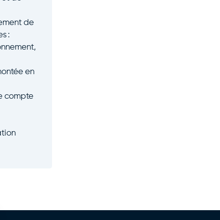
gement de
s :
ionnement,
montée en
re compte
ation