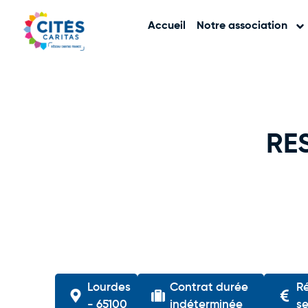
Accueil
Notre association
RE
Lourdes
Contrat durée
R
- 65100
indéterminée
se