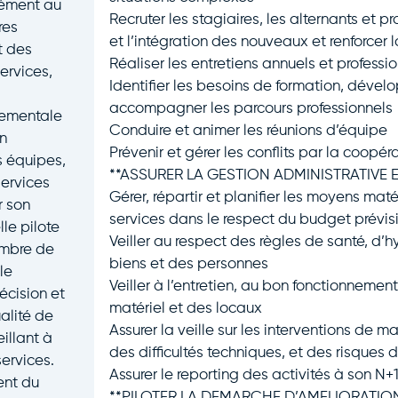
mément au
Recruter les stagiaires, les alternants et pr
res
et l’intégration des nouveaux et renforcer l
t des
Réaliser les entretiens annuels et professi
ervices,
Identifier les besoins de formation, déve
accompagner les parcours professionnels
nementale
Conduire et animer les réunions d’équipe
on
Prévenir et gérer les conflits par la coopér
s équipes,
**ASSURER LA GESTION ADMINISTRATIVE 
services
Gérer, répartir et planifier les moyens mat
r son
services dans le respect du budget prévis
le pilote
Veiller au respect des règles de santé, d’h
embre de
biens et des personnes
le
Veiller à l’entretien, au bon fonctionnemen
écision et
matériel et des locaux
ualité de
Assurer la veille sur les interventions de 
illant à
des difficultés techniques, et des risques d
services.
Assurer le reporting des activités à son N+1
ent du
**PILOTER LA DEMARCHE D’AMELIORATIO