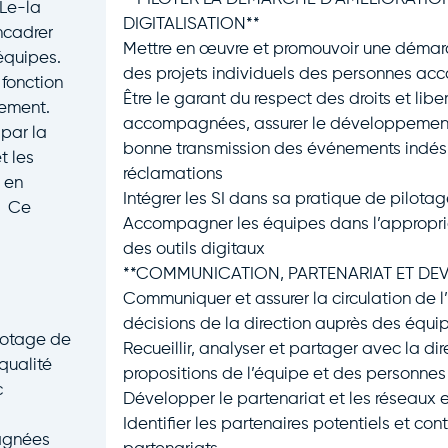
 Le-la
DIGITALISATION**
ncadrer
Mettre en œuvre et promouvoir une démarc
 équipes.
des projets individuels des personnes a
 fonction
Être le garant du respect des droits et lib
sement.
accompagnées, assurer le développement 
 par la
bonne transmission des événements indésir
t les
réclamations
 en
Intégrer les SI dans sa pratique de pilota
e. Ce
Accompagner les équipes dans l’appropria
des outils digitaux
**COMMUNICATION, PARTENARIAT ET DEV
Communiquer et assurer la circulation de l’
décisions de la direction auprès des équi
lotage de
Recueillir, analyser et partager avec la dir
 qualité
propositions de l’équipe et des personn
c
Développer le partenariat et les réseaux e
Identifier les partenaires potentiels et c
agnées