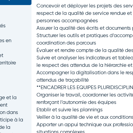
Concevoir et déployer les projets des serv
respect de la qualité de service rendue e
personnes accompagnées
tés
Assurer la qualité des écrits et documents 
Structurer les outils et pratiques d’accom
es en
coordination des parcours
Évaluer et rendre compte de la qualité des
et
Suivre et analyser les indicateurs et tabl
rritoire
le respect des attendus de la hiérarchie e
Accompagner la digitalisation dans le resp
attendus de traçabilité
**ENCADRER LES EQUIPES PLURIDISCIPLIN
Organiser le travail, coordonner les activit
ge et la
renforçant l’autonomie des équipes
ment
Etablir et suivre les plannings
ion dans
Veiller à la qualité de vie et aux condition
ticipe à la
Apporter un appui technique aux professi
de la
situations complexes