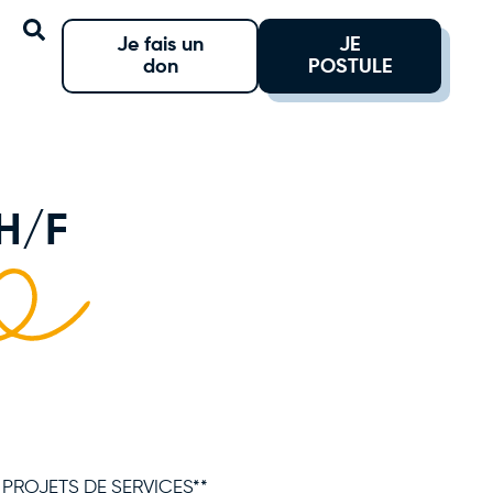
Je fais un
JE
don
POSTULE
H/F
S PROJETS DE SERVICES**