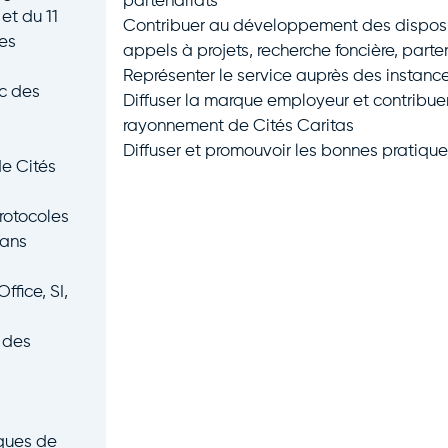
partenariats
 et du 11
Contribuer au développement des disposit
es
appels à projets, recherche foncière, parten
Représenter le service auprès des instance
ic des
Diffuser la marque employeur et contribuer à
rayonnement de Cités Caritas
Diffuser et promouvoir les bonnes pratique
de Cités
rotocoles
dans
ffice, SI,
 des
iques de