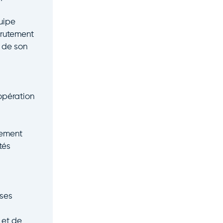
quipe
crutement
 de son
oopération
gement
tés
 ses
 et de