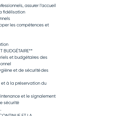
ofessionnels, assurer l’accueil
a fidélisation
onnels
lopper les compétences et
ation
ET BUDGÉTAIRE**
ériels et budgétaires des
ionnel
ygiène et de sécurité des
t et à la préservation du
maintenance et le signalement
e sécurité
.
CONTINUE ET LA