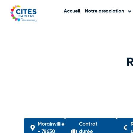
Accueil
Notre association
Morainvilliers
Contrat
- 78630
durée
s