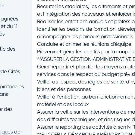
ic
Recruter les stagiaires, les alternants et pr
et l’intégration des nouveaux et renforcer l
mpagnées
Réaliser les entretiens annuels et professi
 et du 11
Identifier les besoins de formation, déve
es
accompagner les parcours professionnels
Conduire et animer les réunions d’équipe
tic des
Prévenir et gérer les conflits par la coopér
**ASSURER LA GESTION ADMINISTRATIVE 
Gérer, répartir et planifier les moyens mat
 de Cités
services dans le respect du budget prévis
Veiller au respect des règles de santé, d’h
 protocoles
biens et des personnes
dans
Veiller à l’entretien, au bon fonctionnemen
matériel et des locaux
er des
Assurer la veille sur les interventions de 
des difficultés techniques, et des risques d
Assurer le reporting des activités à son N+1
niques de
**PILOTER LA DÉMARCHE AMÉLIORATION 