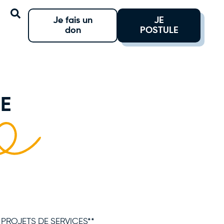
Je fais un
JE
don
POSTULE
E
S PROJETS DE SERVICES**