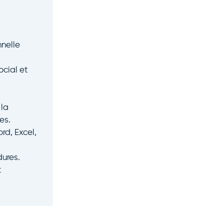
nelle
ocial et
 la
es.
rd, Excel,
dures.
t