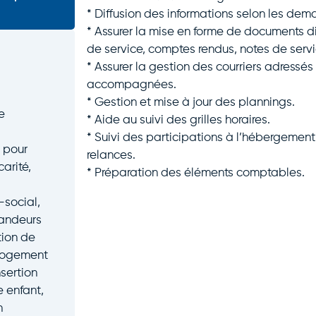
* Diffusion des informations selon les dem
* Assurer la mise en forme de documents div
de service, comptes rendus, notes de servi
* Assurer la gestion des courriers adressé
accompagnées.
* Gestion et mise à jour des plannings.
e
* Aide au suivi des grilles horaires.
* Suivi des participations à l’hébergement 
t pour
relances.
arité,
* Préparation des éléments comptables.
social,
andeurs
tion de
logement
nsertion
e enfant,
n