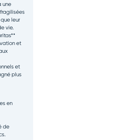
à une
fragilisées
 que leur
e vie.
ritas**
vation et
aux
ionnels et
agné plus
ves en
é de
cs.