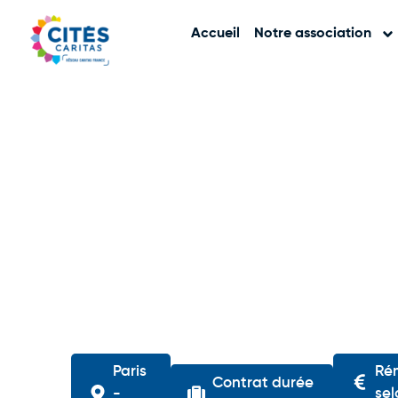
Accueil
Notre association
Paris
Ré
Contrat durée
-
sel