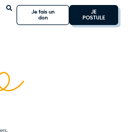
Je fais un
JE
don
POSTULE
ers.