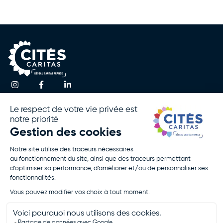
Une question ?
Accueil
Actualités
Contactez-nous
Notre
Espace
Association
Presse
!
Nos
Rapport
Activités
D’activité
Agir Avec
Politique De
Nous
Confidentialité
Rejoignez-
Mentions
Nous
Légales
Je Fais Un