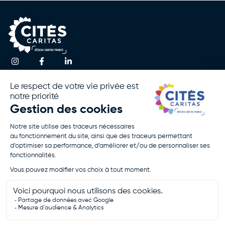
Une question ?
Accueil
Actualités
Contactez-nous
Notre
Espace
Association
Presse
!
Nos
Rapport
Activités
D’activité
Agir Avec
Politique De
Nous
Confidentialité
Rejoignez-
Mentions
Nous
Légales
Je Fais Un
Don
Je Postule