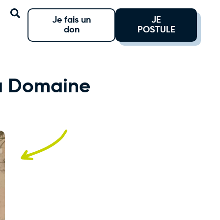
Je fais un
JE
don
POSTULE
au Domaine