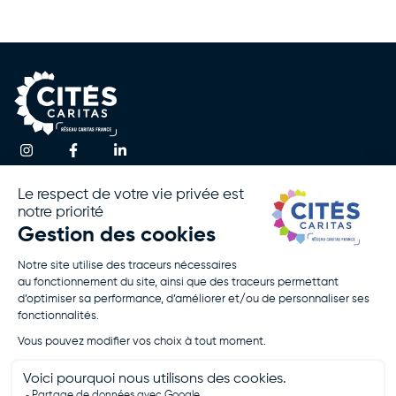
Une question ?
Accueil
Actualités
Contactez-nous
Notre
Espace
Association
Presse
!
Nos
Rapport
Activités
D’activité
Agir Avec
Politique De
Nous
Confidentialité
Rejoignez-
Mentions
Nous
Légales
Je Fais Un