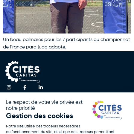
Un beau palmarès pour les 7 participants au championnat
de France para judo adapté.
Une question ?
Accueil
Actualités
Contactez-nous
Notre
Espace
Association
Presse
!
Nos
Rapport
Activités
D’activité