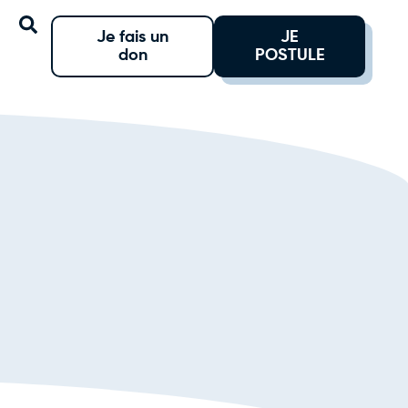
Je fais un
JE
don
POSTULE