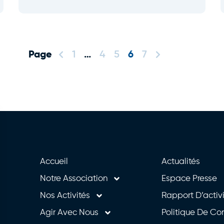
1
…
4
5
6
7
Accueil
Actualités
Notre Association
Espace Presse
Nos Activités
Rapport D’activ
Agir Avec Nous
Politique De Con