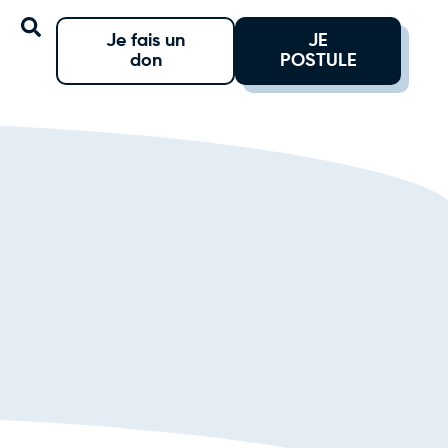
Je fais un
JE
don
POSTULE