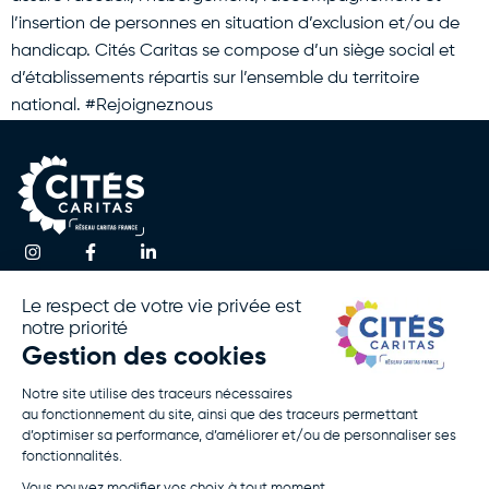
l’insertion de personnes en situation d’exclusion et/ou de
handicap. Cités Caritas se compose d’un siège social et
d’établissements répartis sur l’ensemble du territoire
national. #Rejoigneznous
Une question ?
Accueil
Actualités
Contactez-nous
Notre
Espace
Association
Presse
!
Nos
Rapport
Activités
D’activité
Agir Avec
Politique De
Nous
Confidentialité
Rejoignez-
Mentions